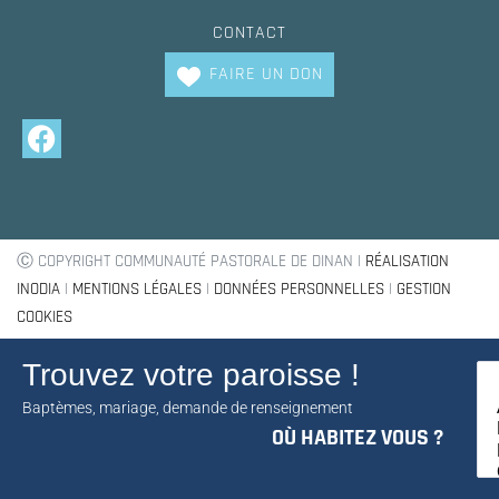
CONTACT
FAIRE UN DON
Ⓒ COPYRIGHT COMMUNAUTÉ PASTORALE DE DINAN |
RÉALISATION
INODIA
|
MENTIONS LÉGALES
|
DONNÉES PERSONNELLES
|
GESTION
COOKIES
Trouvez votre paroisse !
Baptèmes, mariage, demande de renseignement
OÙ HABITEZ VOUS ?